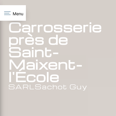
Panneau de gestion des cookies
Menu
Carrosserie
près de
Saint-
Maixent-
l'École
SARLSachot Guy