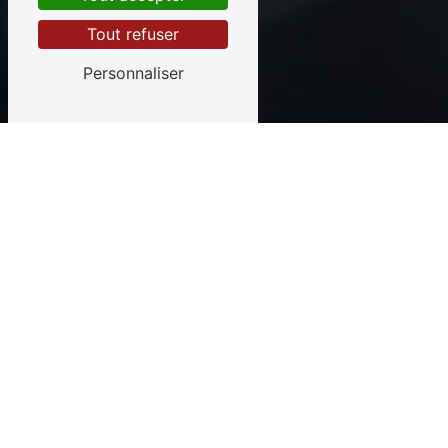
Tout refuser
Personnaliser
GARAGE SACHOT GUY
Présentation du Garage
Sachot
Le Garage Sachot
est à votre service
à
Prahecq
, près d’
Aiffres
, dans le
département des
Deux-Sèvres
(79).
En tant que
réparateur agréé Citroën
,
nous proposons également des
services de réparation pour toutes
les marques de véhicules.
Pour garantir un service de qualité,