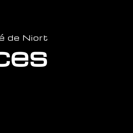
é de Niort
ces