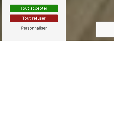
Tout accepter
Tout refuser
Personnaliser
Concession Citroën près
de Benet
LA CONCESSION CITROËN À BENET
: SARLSACHOT GUY
Si vous êtes à la recherche d'une
concession Citroën de confiance à
Benet, SARLSachot Guy est
l'endroit idéal pour répondre à vos
besoins en matière d'automobiles.
Avec une réputation solide et des