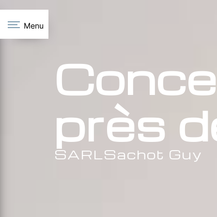
Panneau de gestion des cookies
Menu
Conce
près 
SARLSachot Guy