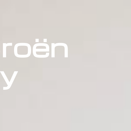
troën
ay