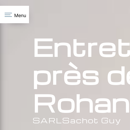
Panneau de gestion des cookies
Menu
Entret
près d
Rohan
SARLSachot Guy