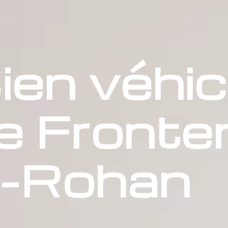
ien véhic
e Fronte
-Rohan