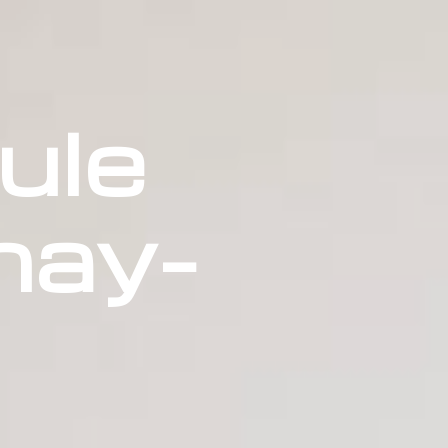
ule
nay-