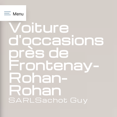
Panneau de gestion des cookies
Menu
Voiture
d'occasions
près de
Frontenay-
Rohan-
Rohan
SARLSachot Guy