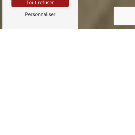
Tout refuser
Personnaliser
Voiture d'occasions près
de Frontenay-Rohan-
Rohan
VOITURE D'OCCASIONS À
FRONTENAY-ROHAN-ROHAN
SARLSachot Guy est votre expert
en voitures d'occasions à Frontenay-
Rohan-Rohan, vous offrant une
vaste sélection de véhicules de
qualité à des prix compétitifs. Que
vous soyez à la recherche d'une
citadine, d'une berline, d'un SUV ou
encore d'un utilitaire, notre équipe est