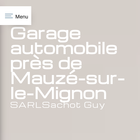
Panneau de gestion des cookies
Menu
Garage
automobile
près de
Mauzé-sur-
le-Mignon
SARLSachot Guy