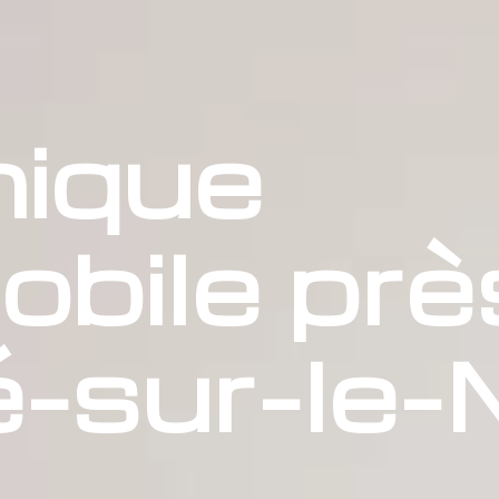
ique
bile prè
-sur-le-