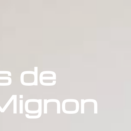
s de
Mignon