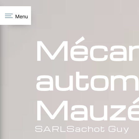
Panneau de gestion des cookies
Menu
Mécan
automo
Mauzé
SARLSachot Guy