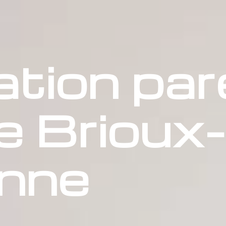
tion par
e Brioux-
nne