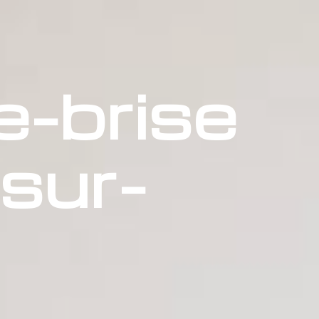
e-brise
sur-