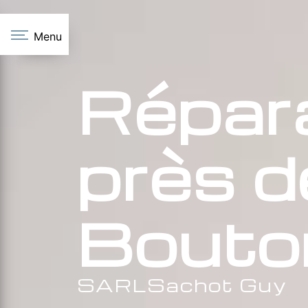
Panneau de gestion des cookies
Menu
Répara
près d
Bouto
SARLSachot Guy