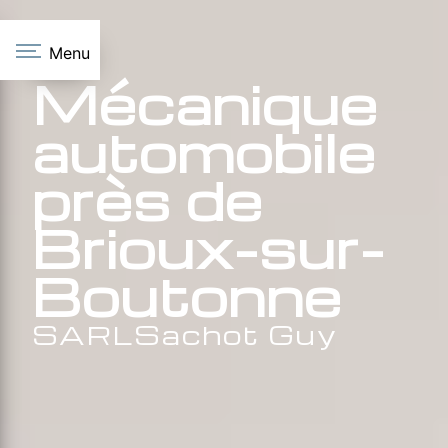
Panneau de gestion des cookies
Menu
Mécanique
automobile
près de
Brioux-sur-
Boutonne
SARLSachot Guy